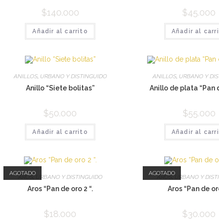
$
140.000
$
45.000
Añadir al carrito
Añadir al carr
ANILLOS
,
URBANO Y DISTINGUIDO
ANILLOS
,
URBANO Y DI
Anillo “Siete bolitas”
Anillo de plata “Pan
$
50.000
$
55.000
Añadir al carrito
Añadir al carr
AGOTADO
AGOTADO
AROS
,
URBANO Y DISTINGUIDO
AROS
,
URBANO Y DIST
Aros “Pan de oro 2 “.
Aros “Pan de or
$
18.000
$
30.000