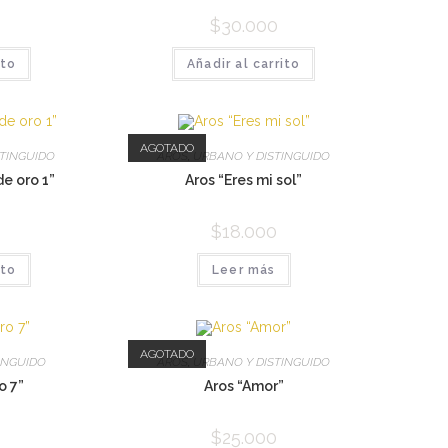
$
30.000
ito
Añadir al carrito
AGOTADO
STINGUIDO
AROS
,
URBANO Y DISTINGUIDO
 de oro 1”
Aros “Eres mi sol”
$
18.000
ito
Leer más
AGOTADO
INGUIDO
AROS
,
URBANO Y DISTINGUIDO
o 7”
Aros “Amor”
$
25.000