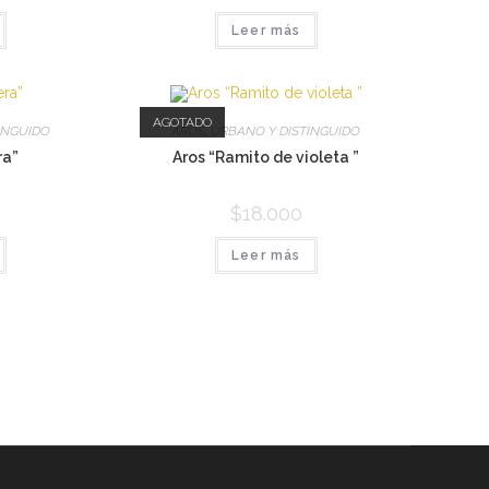
Leer más
AGOTADO
INGUIDO
AROS
,
URBANO Y DISTINGUIDO
ra”
Aros “Ramito de violeta ”
$
18.000
Leer más