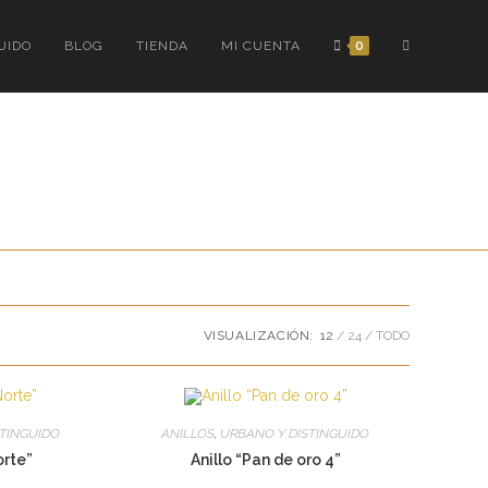
ALTERNAR
UIDO
BLOG
TIENDA
MI CUENTA
0
BÚSQUEDA
DE
LA
VISUALIZACIÓN:
12
24
TODO
WEB
STINGUIDO
ANILLOS
,
URBANO Y DISTINGUIDO
orte”
Anillo “Pan de oro 4”