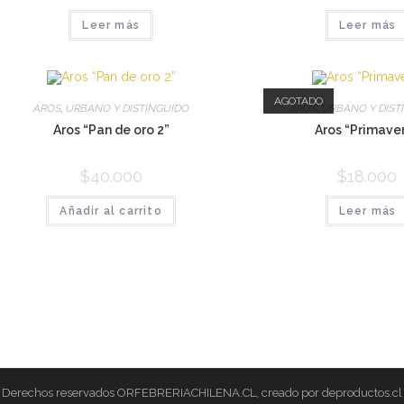
Leer más
Leer más
AGOTADO
AROS
,
URBANO Y DISTINGUIDO
AROS
,
URBANO Y DIST
Aros “Pan de oro 2”
Aros “Primave
$
40.000
$
18.000
Añadir al carrito
Leer más
Derechos reservados ORFEBRERIACHILENA.CL, creado por deproductos.cl