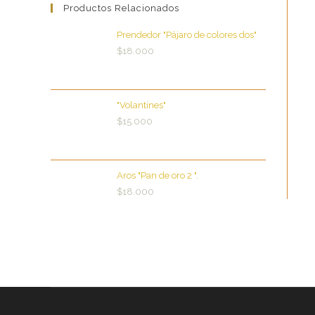
Productos Relacionados
Prendedor "Pájaro de colores dos"
$
18.000
"Volantines"
$
15.000
Aros "Pan de oro 2 ".
$
18.000