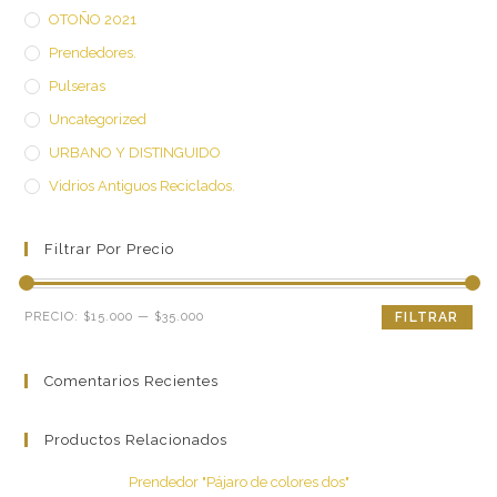
OTOÑO 2021
Prendedores.
Pulseras
Uncategorized
URBANO Y DISTINGUIDO
Vidrios Antiguos Reciclados.
Filtrar Por Precio
Precio
Precio
PRECIO:
$15.000
—
$35.000
FILTRAR
mínimo
máximo
Comentarios Recientes
Productos Relacionados
Prendedor "Pájaro de colores dos"