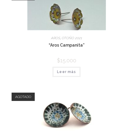
AROS
,
OTOÑO 2021
“Aros Campanita”
$
15.000
Leer más
AGOTADO