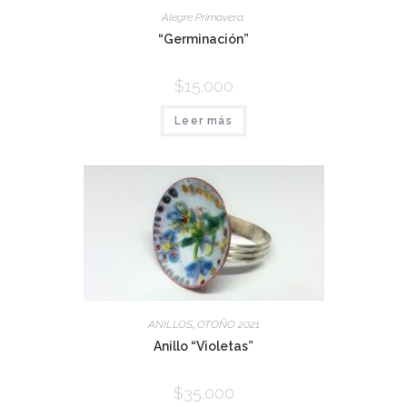
Alegre Primavera.
“Germinación”
$
15.000
Leer más
ANILLOS
,
OTOÑO 2021
Anillo “Violetas”
$
35.000