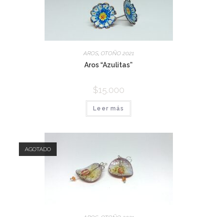
AROS
,
OTOÑO 2021
Aros “Azulitas”
$
15.000
Leer más
AGOTADO