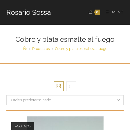
Saltar
al
Rosario Sossa
0
MENÚ
contenido
Cobre y plata esmalte al fuego
>
Productos
>
Cobre y plata esmalte al fuego
Orden predeterminado
AGOTADO