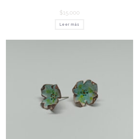
$
15.000
Leer más