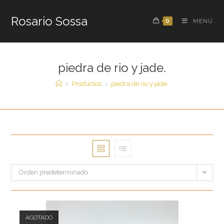
Saltar
al
Rosario Sossa
0
MENÚ
contenido
piedra de rio y jade.
>
Productos
>
piedra de rio y jade.
Orden predeterminado
AGOTADO