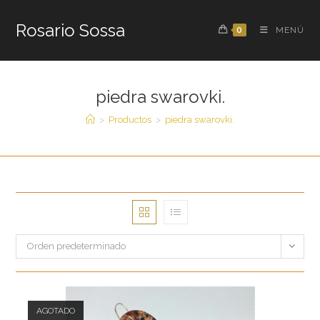
Saltar
al
Rosario Sossa
0
MENÚ
contenido
piedra swarovki.
>
Productos
>
piedra swarovki.
Orden predeterminado
AGOTADO