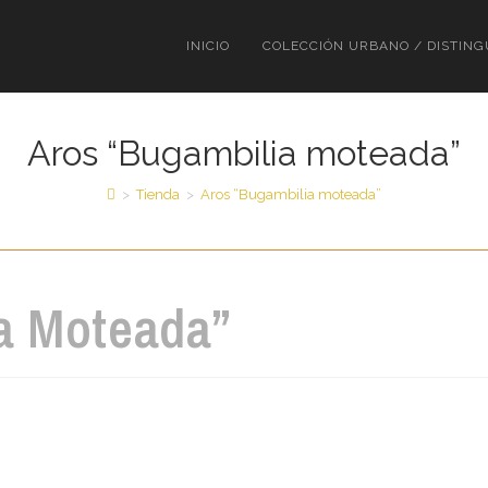
INICIO
COLECCIÓN URBANO / DISTING
Aros “Bugambilia moteada”
>
Tienda
>
Aros “Bugambilia moteada”
a Moteada”