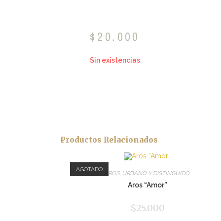
$
20.000
Sin existencias
Productos Relacionados
AGOTADO
AROS
,
URBANO Y DISTINGUIDO
Aros “Amor”
$
25.000