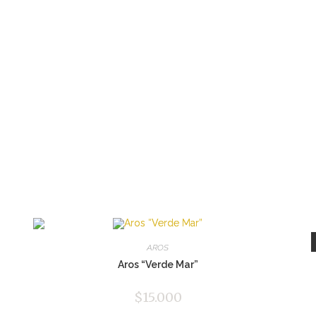
AROS
Aros “Verde Mar”
$
15.000