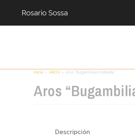
Rosario Sossa
Inicio
>
AROS
>
Aros “Bugambilia moteada”
Aros “Bugambili
Descripción