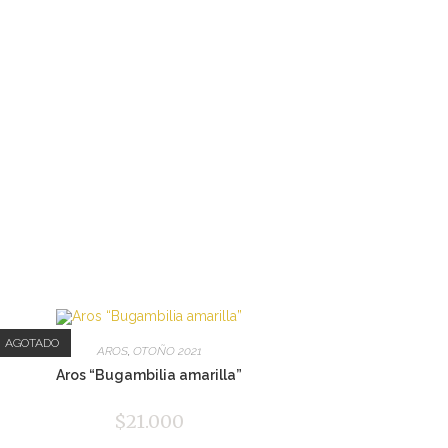
AGOTADO
AROS
,
OTOÑO 2021
Aros “Bugambilia amarilla”
$
21.000