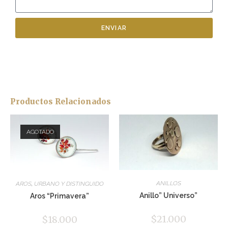
ENVIAR
Productos Relacionados
AGOTADO
ANILLOS
AROS
,
URBANO Y DISTINGUIDO
Anillo” Universo”
Aros “Primavera”
$
21.000
$
18.000